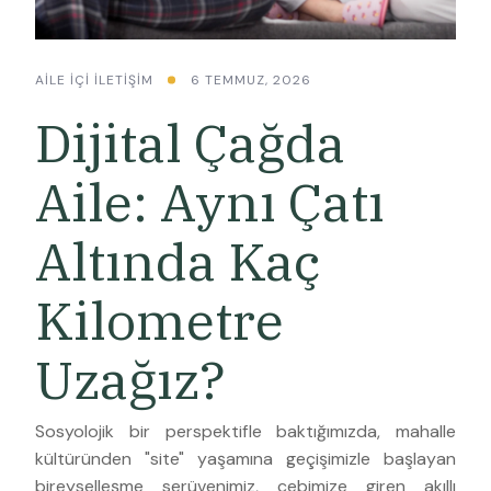
AILE İÇI İLETIŞIM
6 TEMMUZ, 2026
Dijital Çağda
Aile: Aynı Çatı
Altında Kaç
Kilometre
Uzağız?
Sosyolojik bir perspektifle baktığımızda, mahalle
kültüründen "site" yaşamına geçişimizle başlayan
bireyselleşme serüvenimiz, cebimize giren akıllı