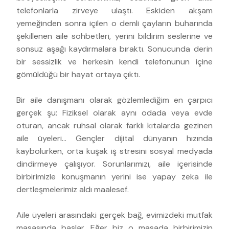
telefonlarla zirveye ulaştı. Eskiden akşam
yemeğinden sonra içilen o demli çayların buharında
şekillenen aile sohbetleri, yerini bildirim seslerine ve
sonsuz aşağı kaydırmalara bıraktı. Sonucunda derin
bir sessizlik ve herkesin kendi telefonunun içine
gömüldüğü bir hayat ortaya çıktı.
Bir aile danışmanı olarak gözlemlediğim en çarpıcı
gerçek şu: Fiziksel olarak aynı odada veya evde
oturan, ancak ruhsal olarak farklı kıtalarda gezinen
aile üyeleri... Gençler dijital dünyanın hızında
kaybolurken, orta kuşak iş stresini sosyal medyada
dindirmeye çalışıyor. Sorunlarımızı, aile içerisinde
birbirimizle konuşmanın yerini ise yapay zeka ile
dertleşmelerimiz aldı maalesef.
Aile üyeleri arasındaki gerçek bağ, evimizdeki mutfak
masasında başlar. Eğer biz o masada birbirimizin