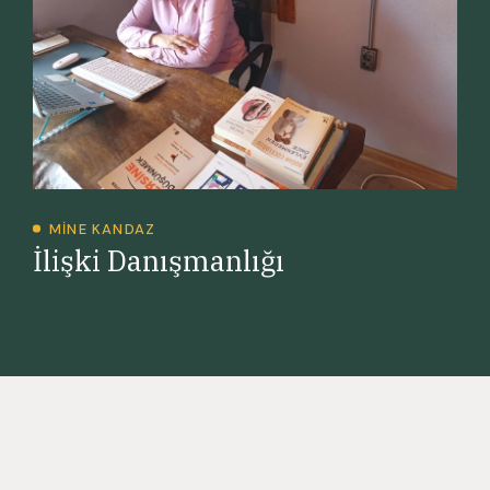
MINE KANDAZ
İlişki Danışmanlığı
O